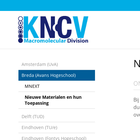
Sla
links
over
Spring
naar
de
inhoud
Spring
N
naar
Amsterdam (UvA)
het
Breda (Avans Hogeschool)
menu
O
MNEXT
Nieuwe Materialen en hun
Bi
Toepassing
du
ov
Delft (TUD)
Eindhoven (TU/e)
Eindhoven (Fontys Hogeschool)