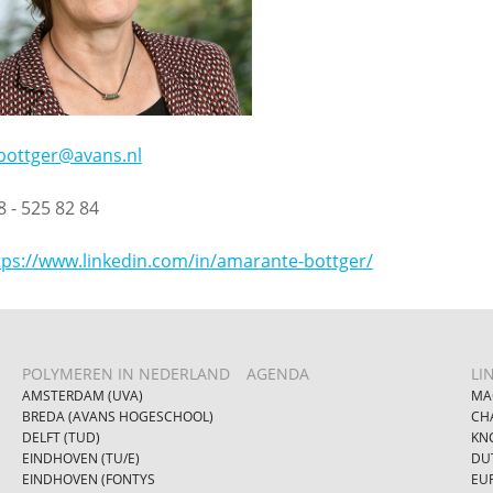
.bottger@avans.nl
8 - 525 82 84
tps://www.linkedin.com/in/amarante-bottger/
POLYMEREN IN NEDERLAND
AGENDA
LI
AMSTERDAM (UVA)
MA
BREDA (AVANS HOGESCHOOL)
CH
DELFT (TUD)
KN
EINDHOVEN (TU/E)
DU
EINDHOVEN (FONTYS
EU