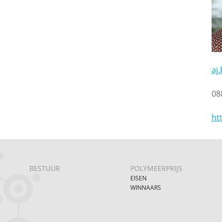
aj
08
ht
BESTUUR
POLYMEERPRIJS
EISEN
WINNAARS