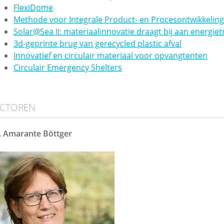
FlexiDome
Methode voor Integrale Product- en Procesontwikkelin
Solar@Sea II: materiaalinnovatie draagt bij aan energiet
3d-geprinte brug van gerecycled plastic afval
Innovatief en circulair materiaal voor opvangtenten
Circulair Emergency Shelters
ECTOREN
. Amarante Böttger