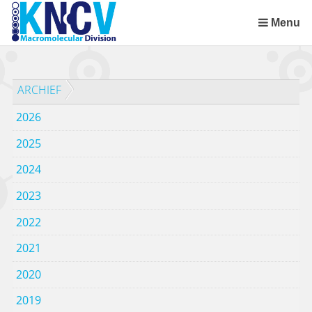
Sla
links
Menu
over
Spring
naar
ARCHIEF
de
inhoud
2026
Spring
naar
2025
het
2024
menu
2023
2022
2021
2020
2019