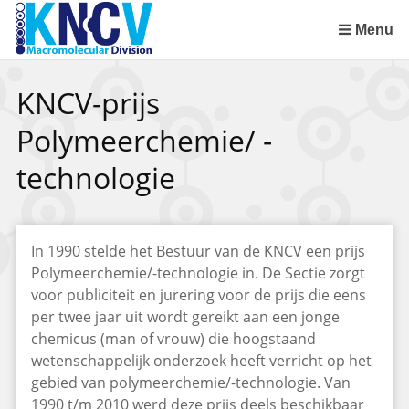
Sla
links
Menu
over
Spring
KNCV-prijs
naar
de
Polymeerchemie/ -
inhoud
Spring
technologie
naar
het
menu
In 1990 stelde het Bestuur van de KNCV een prijs
Polymeerchemie/-technologie in. De Sectie zorgt
voor publiciteit en jurering voor de prijs die eens
per twee jaar uit wordt gereikt aan een jonge
chemicus (man of vrouw) die hoogstaand
wetenschappelijk onderzoek heeft verricht op het
gebied van polymeerchemie/-technologie. Van
1990 t/m 2010 werd deze prijs deels beschikbaar